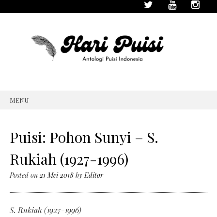
MENU
SKIP
TO
CONTENT
Puisi: Pohon Sunyi – S.
Rukiah (1927-1996)
Posted on
21 Mei 2018
by
Editor
S. Rukiah (1927-1996)