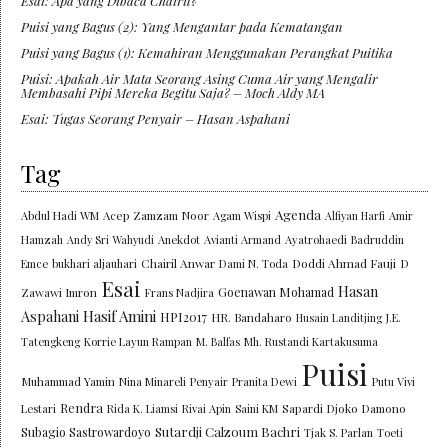
Esai: Apa yang Dibaca Chairil?
Puisi yang Bagus (2): Yang Mengantar pada Kematangan
Puisi yang Bagus (1): Kemahiran Menggunakan Perangkat Puitika
Puisi: Apakah Air Mata Seorang Asing Cuma Air yang Mengalir
Membasahi Pipi Mereka Begitu Saja? – Moch Aldy MA
Esai: Tugas Seorang Penyair – Hasan Aspahani
Tag
Agenda
Abdul Hadi WM
Acep Zamzam Noor
Agam Wispi
Alfiyan Harfi
Amir
Hamzah
Andy Sri Wahyudi
Anekdot
Avianti Armand
Ayatrohaedi
Badruddin
Chairil Anwar
Doddi Ahmad Fauji
Emce
bukhari aljauhari
Dami N. Toda
D
Esai
Hasan
Goenawan Mohamad
Zawawi Imron
Frans Nadjira
Aspahani
Hasif Amini
HPI2017
HR. Bandaharo
Husain Landitjing
J.E.
Tatengkeng
Korrie Layun Rampan
M. Balfas
Mh. Rustandi Kartakusuma
Puisi
Muhammad Yamin
Nina Minareli
Penyair
Pranita Dewi
Putu Vivi
Rendra
Lestari
Rida K. Liamsi
Rivai Apin
Saini KM
Sapardi Djoko Damono
Sutardji Calzoum Bachri
Subagio Sastrowardoyo
Tjak S. Parlan
Toeti