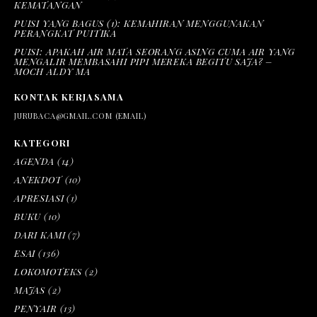
KEMATANGAN
PUISI YANG BAGUS (1): KEMAHIRAN MENGGUNAKAN
PERANGKAT PUITIKA
PUISI: APAKAH AIR MATA SEORANG ASING CUMA AIR YANG
MENGALIR MEMBASAHI PIPI MEREKA BEGITU SAJA? –
MOCH ALDY MA
KONTAK KERJASAMA
JURUBACA@GMAIL.COM (EMAIL)
KATEGORI
AGENDA
(14)
ANEKDOT
(10)
APRESIASI
(1)
BUKU
(10)
DARI KAMI
(7)
ESAI
(136)
LOKOMOTEKS
(2)
MAJAS
(2)
PENYAIR
(13)