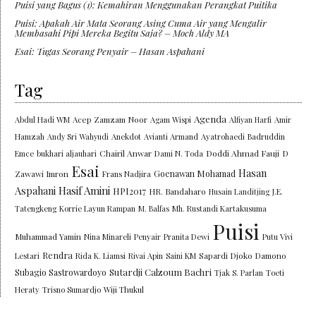
Puisi yang Bagus (1): Kemahiran Menggunakan Perangkat Puitika
Puisi: Apakah Air Mata Seorang Asing Cuma Air yang Mengalir
Membasahi Pipi Mereka Begitu Saja? – Moch Aldy MA
Esai: Tugas Seorang Penyair – Hasan Aspahani
Tag
Agenda
Abdul Hadi WM
Acep Zamzam Noor
Agam Wispi
Alfiyan Harfi
Amir
Hamzah
Andy Sri Wahyudi
Anekdot
Avianti Armand
Ayatrohaedi
Badruddin
Chairil Anwar
Doddi Ahmad Fauji
Emce
bukhari aljauhari
Dami N. Toda
D
Esai
Hasan
Goenawan Mohamad
Zawawi Imron
Frans Nadjira
Aspahani
Hasif Amini
HPI2017
HR. Bandaharo
Husain Landitjing
J.E.
Tatengkeng
Korrie Layun Rampan
M. Balfas
Mh. Rustandi Kartakusuma
Puisi
Muhammad Yamin
Nina Minareli
Penyair
Pranita Dewi
Putu Vivi
Rendra
Lestari
Rida K. Liamsi
Rivai Apin
Saini KM
Sapardi Djoko Damono
Sutardji Calzoum Bachri
Subagio Sastrowardoyo
Tjak S. Parlan
Toeti
Heraty
Trisno Sumardjo
Wiji Thukul