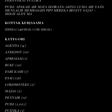
PERANGKAT PUITIKA
PUISI: APAKAH AIR MATA SEORANG ASING CUMA AIR YANG
MENGALIR MEMBASAHI PIPI MEREKA BEGITU SAJA? –
MOCH ALDY MA
KONTAK KERJASAMA
JURUBACA@GMAIL.COM (EMAIL)
KATEGORI
AGENDA
(14)
ANEKDOT
(10)
APRESIASI
(1)
BUKU
(10)
DARI KAMI
(7)
ESAI
(136)
LOKOMOTEKS
(2)
MAJAS
(2)
PENYAIR
(13)
PUISI
(2,025)
PUITIKA
(3)