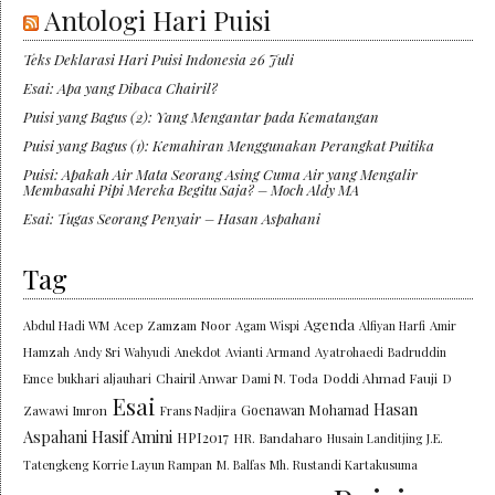
Antologi Hari Puisi
Teks Deklarasi Hari Puisi Indonesia 26 Juli
Esai: Apa yang Dibaca Chairil?
Puisi yang Bagus (2): Yang Mengantar pada Kematangan
Puisi yang Bagus (1): Kemahiran Menggunakan Perangkat Puitika
Puisi: Apakah Air Mata Seorang Asing Cuma Air yang Mengalir
Membasahi Pipi Mereka Begitu Saja? – Moch Aldy MA
Esai: Tugas Seorang Penyair – Hasan Aspahani
Tag
Agenda
Abdul Hadi WM
Acep Zamzam Noor
Agam Wispi
Alfiyan Harfi
Amir
Hamzah
Andy Sri Wahyudi
Anekdot
Avianti Armand
Ayatrohaedi
Badruddin
Chairil Anwar
Doddi Ahmad Fauji
Emce
bukhari aljauhari
Dami N. Toda
D
Esai
Hasan
Goenawan Mohamad
Zawawi Imron
Frans Nadjira
Aspahani
Hasif Amini
HPI2017
HR. Bandaharo
Husain Landitjing
J.E.
Tatengkeng
Korrie Layun Rampan
M. Balfas
Mh. Rustandi Kartakusuma