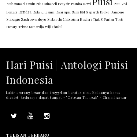
Puisi
Muhammad Yamin
Nina Minareli
Penyair
Pranita Dewi
Putu Vivi
Rendra
Lestari
Rida K. Liamsi
Rivai Apin
Saini KM
Sapardi Djoko Damono
Sutardji Calzoum Bachri
Subagio Sastrowardoyo
Tjak S. Parlan
Toeti
Heraty
Trisno Sumardjo
Wiji Thukul
Hari Puisi | Antologi Puisi
Indonesia
Lahir seorang besar dan tenggelam beratus ribu. Keduanya harus
dicatet, keduanya dapat tempat - "Catetan Th. 1946" - Chairil Anwar
TULISAN TERBARU