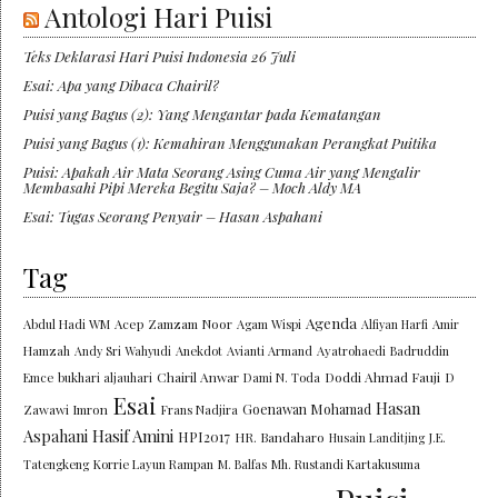
Antologi Hari Puisi
Teks Deklarasi Hari Puisi Indonesia 26 Juli
Esai: Apa yang Dibaca Chairil?
Puisi yang Bagus (2): Yang Mengantar pada Kematangan
Puisi yang Bagus (1): Kemahiran Menggunakan Perangkat Puitika
Puisi: Apakah Air Mata Seorang Asing Cuma Air yang Mengalir
Membasahi Pipi Mereka Begitu Saja? – Moch Aldy MA
Esai: Tugas Seorang Penyair – Hasan Aspahani
Tag
Agenda
Abdul Hadi WM
Acep Zamzam Noor
Agam Wispi
Alfiyan Harfi
Amir
Hamzah
Andy Sri Wahyudi
Anekdot
Avianti Armand
Ayatrohaedi
Badruddin
Chairil Anwar
Doddi Ahmad Fauji
Emce
bukhari aljauhari
Dami N. Toda
D
Esai
Hasan
Goenawan Mohamad
Zawawi Imron
Frans Nadjira
Aspahani
Hasif Amini
HPI2017
HR. Bandaharo
Husain Landitjing
J.E.
Tatengkeng
Korrie Layun Rampan
M. Balfas
Mh. Rustandi Kartakusuma