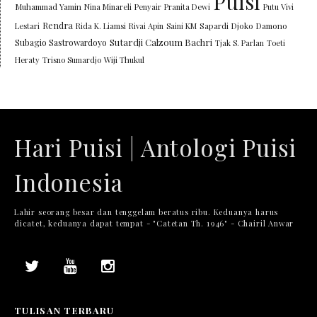
Puisi
Muhammad Yamin
Nina Minareli
Penyair
Pranita Dewi
Putu Vivi
Rendra
Lestari
Rida K. Liamsi
Rivai Apin
Saini KM
Sapardi Djoko Damono
Sutardji Calzoum Bachri
Subagio Sastrowardoyo
Tjak S. Parlan
Toeti
Heraty
Trisno Sumardjo
Wiji Thukul
Hari Puisi | Antologi Puisi
Indonesia
Lahir seorang besar dan tenggelam beratus ribu. Keduanya harus
dicatet, keduanya dapat tempat - "Catetan Th. 1946" - Chairil Anwar
TULISAN TERBARU