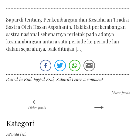
Sapardi tentang Perkembangan dan Kesadaran Tradisi
Sastra Oleh Hasan Aspahani 1. Hakikat perkembangan
sastra nasional sebenarnya terletak pada adanya
kesinambungan antara satu periode ke periode lan
dalam sejarahnya, baik ditinjau […]
Posted in
Esai
Tagged
Esai
,
Sapardi
Leave a comment
←
Newer posts
Posts
→
Older posts
navigation
Kategori
Agenda
(14)