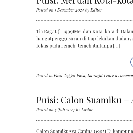
Puisi: Mei dan Kota-kota
Posted on
1 Desember 2024
by
Editor
Tia Ragat (l. 1999)Mei dan Kota-kota di Da
hangatpenggusuran di tiap lekukan dadanya
fokus pada remeh-temeh itu,tanpa […]
Posted in
Puisi
Tagged
Puisi
,
tia ragat
Leave a commen
Puisi: Calon Suamiku – A
Posted on
5 Juli 2024
by
Editor
Calon SuamikuAya Canina (1995) Di kampun