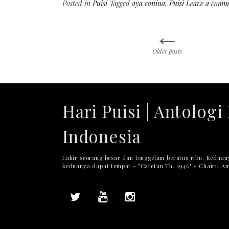
Posted in
Puisi
Tagged
aya canina
,
Puisi
Leave a comm
←
Posts
Older posts
navigation
Hari Puisi | Antologi 
Indonesia
Lahir seorang besar dan tenggelam beratus ribu. Keduan
keduanya dapat tempat - "Catetan Th. 1946" - Chairil A