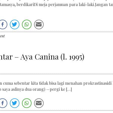
amasya, berdikariDi meja perjamuan para laki-laki.Jangan t
ent
ar – Aya Canina (l. 1995)
 cuma sebentar kita tidak bisa lagi menahan prokrastinasidi 
 saya aslinya dua orang) —pergi ke […]