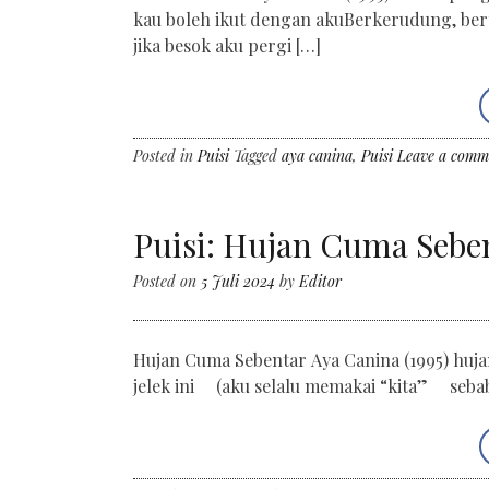
kau boleh ikut dengan akuBerkerudung, bert
jika besok aku pergi […]
Posted in
Puisi
Tagged
aya canina
,
Puisi
Leave a comm
Puisi: Hujan Cuma Sebent
Posted on
5 Juli 2024
by
Editor
Hujan Cuma Sebentar Aya Canina (1995) hujan
jelek ini (aku selalu memakai “kita” sebab