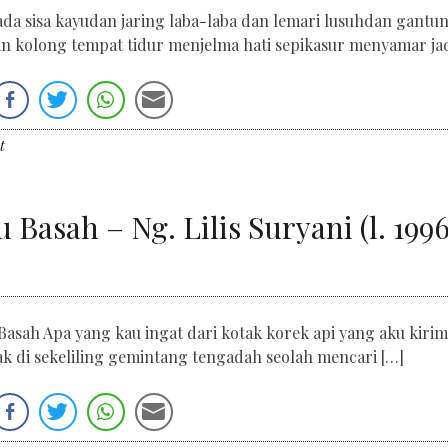
ada sisa kayudan jaring laba-laba dan lemari lusuhdan gantu
an kolong tempat tidur menjelma hati sepikasur menyamar jad
t
 Basah – Ng. Lilis Suryani (l. 1996
u Basah Apa yang kau ingat dari kotak korek api yang aku kiri
di sekeliling gemintang tengadah seolah mencari […]