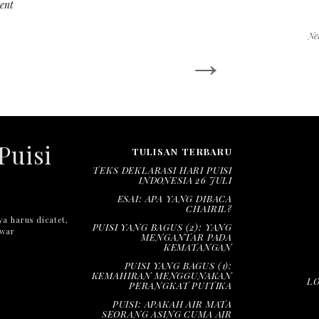
ent
Ne
→
Puisi
TULISAN TERBARU
TEKS DEKLARASI HARI PUISI
INDONESIA 26 JULI
ESAI: APA YANG DIBACA
CHAIRIL?
ya harus dicatet,
PUISI YANG BAGUS (2): YANG
nwar
MENGANTAR PADA
KEMATANGAN
PUISI YANG BAGUS (1):
KEMAHIRAN MENGGUNAKAN
L
PERANGKAT PUITIKA
PUISI: APAKAH AIR MATA
SEORANG ASING CUMA AIR