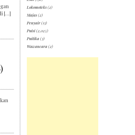
ngan
Lokomoteks
(2)
i […]
Majas
(2)
Penyair
(13)
Puisi
(2,025)
Puitika
(3)
Wawancara
(2)
)
mkan